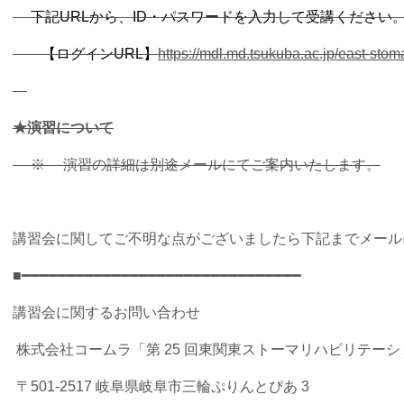
下記
URL
から、
ID
・パスワードを入力して受講ください
【ログイン
URL
】
https://mdl.md.tsukuba.ac.jp/east-stom
★演習について
※ 演習の詳細は別途メールにてご案内いたします。
講習会に関してご不明な点がございましたら下記までメール
■━━━━━━━━━━━━━━━━━━━━━━━━━━━━━━━
講習会に関するお問い合わせ
株式会社コームラ「第
25
回東関東ストーマリハビリテーシ
〒
501-2517
岐阜県岐阜市三輪ぷりんとぴあ
3