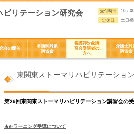
10：0
受付時間
ハビリテーション研究会
土日祝
定休日
看護師対象講
看護師対象
介護士対
究会の開催
習会受講者の
講習会
講習会
方へ
東関東ストーマリハビリテーション
第26回東関東ストーマリハビリテーション講習会の
★
e-
ラーニング受講について