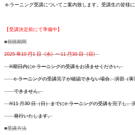
e-
ラーニング受講についてご案内致します。
受講生の皆様に
【受講決定前にて準備中】
■
視聴期間
2025
年
10
月
1
日（水）～
11
月
30
日（日）
※
期日内に
e-
ラーニングの受講をお済ませください。
e-
ラーニングの受講完了が確認できない場合、演習（実
できません。
※11
月
30
日（日）までに
e-
ラーニングの受講を完了し、
発行いたします。
■
受講方法